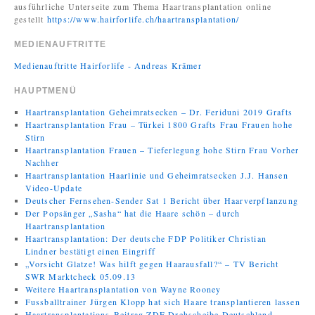
ausführliche Unterseite zum Thema Haartransplantation online
gestellt
https://www.hairforlife.ch/haartransplantation/
MEDIENAUFTRITTE
Medienauftritte Hairforlife - Andreas Krämer
HAUPTMENÜ
Haartransplantation Geheimratsecken – Dr. Feriduni 2019 Grafts
Haartransplantation Frau – Türkei 1800 Grafts Frau Frauen hohe
Stirn
Haartransplantation Frauen – Tieferlegung hohe Stirn Frau Vorher
Nachher
Haartransplantation Haarlinie und Geheimratsecken J.J. Hansen
Video-Update
Deutscher Fernsehen-Sender Sat 1 Bericht über Haarverpflanzung
Der Popsänger „Sasha“ hat die Haare schön – durch
Haartransplantation
Haartransplantation: Der deutsche FDP Politiker Christian
Lindner bestätigt einen Eingriff
„Vorsicht Glatze! Was hilft gegen Haarausfall?“ – TV Bericht
SWR Marktcheck 05.09.13
Weitere Haartransplantation von Wayne Rooney
Fussballtrainer Jürgen Klopp hat sich Haare transplantieren lassen
Haartransplantations-Beitrag ZDF Drehscheibe Deutschland