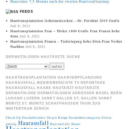
Haarstatus 7,5 Monate nach der zweiten Haarverpflanzung
FEEDS
Haartransplantation Geheimratsecken – Dr. Feriduni 2019 Grafts
Juli 8, 2021
Haartransplantation Frau – Türkei 1800 Grafts Frau Frauen hohe
Stirn
Juli 8, 2021
Haartransplantation Frauen – Tieferlegung hohe Stirn Frau Vorher
Nachher
Juli 8, 2021
DERMATOLOGEN-HAUTÄRZTE SUCHE
HAARTRANSPLANTATION HAARVERPFLANZUNG
HAARAUSFALL MEDIENBERICHTE TV REPORTAGE
HAARAUSFALL HAARE HAUTARZT HAUTÄRZTE
DERMATOLOGE DERMATOLOGEN ADRESSEN BASEL BERN
LUGANO LUZERN SANKT GALLEN ST. GALLEN SANKT
MORITZ ST. MORITZ SCHAFFHAUSEN THUN ZUG
WINTERTHUR ZÜRICH
Check Up
Fussballtrainer Jürgen Klopp
Gesundheitsmagazin
Glatze
Haarausfall
günstig
Haarausfalls
Haare
Haartransplantation