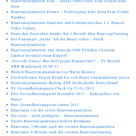
Haartransplantation Frau – Türkei 1800 Grafts Frau Frauen hohe
Stirn
Haartransplantation Frauen – Tieferlegung hohe Stirn Frau Vorher
Nachher
Haartransplantation Haarlinie und Geheimratsecken J.J. Hansen
Video-Update
Deutscher Fernsehen-Sender Sat 1 Bericht über Haarverpflanzung
Der Popsänger „Sasha“ hat die Haare schön – durch
Haartransplantation
Haartransplantation: Der deutsche FDP Politiker Christian
Lindner bestätigt einen Eingriff
„Vorsicht Glatze! Was hilft gegen Haarausfall?“ – TV Bericht
SWR Marktcheck 05.09.13
Weitere Haartransplantation von Wayne Rooney
Fussballtrainer Jürgen Klopp hat sich Haare transplantieren lassen
Haartransplantations-Beitrag ZDF Drehscheibe Deutschland
TV Gesundheitsmagazin Check Up 23.01.2012
Puls Gesundheitsmagazin Dezember 2011 – Endergebnis von
Marco
Puls Gesundheitsmagazin Januar 2011
Haarstatus vor der ersten Haartransplantation
Die erste – nicht gelungene – Haartransplantation
Zweite Haartransplantation Doktor Heitmann
Haarstatus 3 Monate nach der zweiten Haartransplantation
Haarstatus 6 Monate nach der zweiten Haarverpflanzung